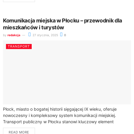
Komunikacja miejska w Płocku – przewodnik dla
mieszkańców i turystów
by
redakcja
27 stycznia, 2025
0
TRANSPORT
Płock, miasto o bogatej historii sięgającej IX wieku, oferuje
nowoczesny i kompleksowy system komunikacji miejskiej.
Transport publiczny w Płocku stanowi kluczowy element
codziennego życia mieszkańców oraz ułatwia zwiedzanie
READ MORE