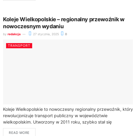
Koleje Wielkopolskie – regionalny przewoźnik w
nowoczesnym wydaniu
by
redakcja
27 stycznia, 2025
0
TRANSPORT
Koleje Wielkopolskie to nowoczesny regionalny przewoźnik, który
rewolucjonizuje transport publiczny w województwie
wielkopolskim. Utworzony w 2011 roku, szybko stał się
kluczowym ogniwem komunikacji w regionie.Nasza firma oferuje
READ MORE
kompleksowe rozwiązania transportowe,...