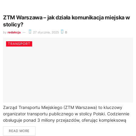
ZTM Warszawa – jak działa komunikacja miejska w
stolicy?
by
redakcja
27 stycznia, 2025
0
TRANSPORT
Zarząd Transportu Miejskiego (ZTM Warszawa) to kluczowy
organizator transportu publicznego w stolicy Polski. Codziennie
obsługuje ponad 3 miliony przejazdów, oferując kompleksową
sieć połączeń dla mieszkańców i przyjezdnych.Transport
READ MORE
publiczny w Warszawie...