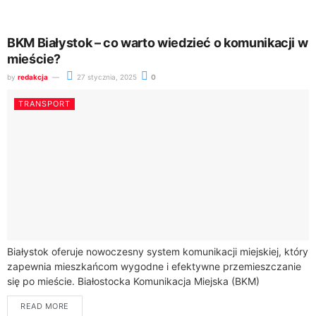
BKM Białystok – co warto wiedzieć o komunikacji w
mieście?
by
redakcja
27 stycznia, 2025
0
TRANSPORT
Białystok oferuje nowoczesny system komunikacji miejskiej, który
zapewnia mieszkańcom wygodne i efektywne przemieszczanie
się po mieście. Białostocka Komunikacja Miejska (BKM)
dysponuje flotą 120 autobusów, które obsługują różne linie
READ MORE
komunikacyjne, w...