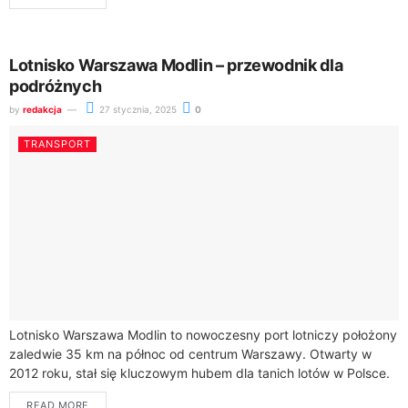
turystom.Autobusy komunikacji...
Lotnisko Warszawa Modlin – przewodnik dla
podróżnych
by
redakcja
27 stycznia, 2025
0
TRANSPORT
Lotnisko Warszawa Modlin to nowoczesny port lotniczy położony
zaledwie 35 km na północ od centrum Warszawy. Otwarty w
2012 roku, stał się kluczowym hubem dla tanich lotów w Polsce.
Każdego...
READ MORE