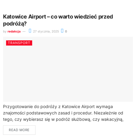
Katowice Airport – co warto wiedzieć przed
podróżą?
by
redakcja
27 stycznia, 2025
0
TRANSPORT
Przygotowanie do podróży z Katowice Airport wymaga
znajomości podstawowych zasad i procedur. Niezależnie od
tego, czy wybierasz się w podróż służbową, czy wakacyjną,
warto wcześniej zapoznać się z kluczowymi informacjami,...
READ MORE