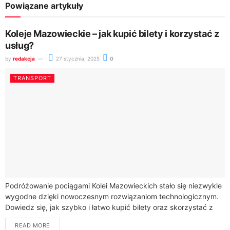
Powiązane artykuły
Koleje Mazowieckie – jak kupić bilety i korzystać z
usług?
by
redakcja
27 stycznia, 2025
0
TRANSPORT
Podróżowanie pociągami Kolei Mazowieckich stało się niezwykle
wygodne dzięki nowoczesnym rozwiązaniom technologicznym.
Dowiedz się, jak szybko i łatwo kupić bilety oraz skorzystać z
dostępnych usług transportowych.Koleje Mazowieckie oferują
READ MORE
kompleksowe możliwości...