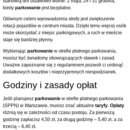
stanowią dni ustawowo wolne: 2 maja, 24 i 31 grudnia,
kiedy
parkowanie
jest bezpłatne.
Głównym celem wprowadzenia strefy jest zwiększenie
rotacji pojazdów w centrum miasta. Dzięki temu więcej osób
może skorzystać z miejsc parkingowych, a ruch w mieście
staje się bardziej płynny.
Wybierając
parkowanie
w strefie płatnego parkowania,
musisz być świadomy obowiązujących stawek i zasad.
Uważne zapoznanie się z regulaminem pozwoli ci uniknąć
dodatkowych kosztów i nieprzyjemnych niespodzianek.
Godziny i zasady opłat
Jeśli planujesz
parkowanie
w strefie płatnego parkowania
(SPPN) w Warszawie, musisz znać aktualne
taryfy
.
Opłaty
różnią się w zależności od czasu postoju. Za pierwszą
godzinę zapłacisz 4,50 zł, za drugą godzinę – 5,40 zł, a za
trzecią – 6,40 zł.