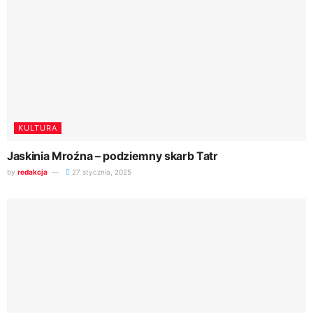
KULTURA
Jaskinia Mroźna – podziemny skarb Tatr
by
redakcja
27 stycznia, 2025