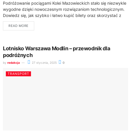
Podróżowanie pociągami Kolei Mazowieckich stało się niezwykle
wygodne dzięki nowoczesnym rozwiązaniom technologicznym.
Dowiedz się, jak szybko i łatwo kupić bilety oraz skorzystać z
dostępnych usług transportowych.Koleje Mazowieckie oferują
READ MORE
kompleksowe możliwości...
Lotnisko Warszawa Modlin – przewodnik dla
podróżnych
by
redakcja
27 stycznia, 2025
0
TRANSPORT