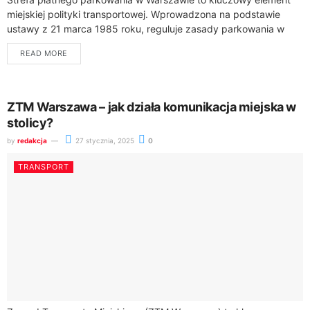
miejskiej polityki transportowej. Wprowadzona na podstawie
ustawy z 21 marca 1985 roku, reguluje zasady parkowania w
centrum miasta, zapewniając efektywne wykorzystanie
READ MORE
przestrzeni...
ZTM Warszawa – jak działa komunikacja miejska w
stolicy?
by
redakcja
27 stycznia, 2025
0
TRANSPORT