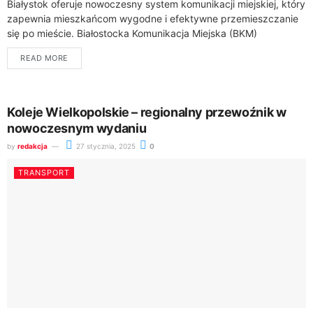
Białystok oferuje nowoczesny system komunikacji miejskiej, który
zapewnia mieszkańcom wygodne i efektywne przemieszczanie
się po mieście. Białostocka Komunikacja Miejska (BKM)
dysponuje flotą 120 autobusów, które obsługują różne linie
READ MORE
komunikacyjne, w...
Koleje Wielkopolskie – regionalny przewoźnik w
nowoczesnym wydaniu
by
redakcja
27 stycznia, 2025
0
TRANSPORT