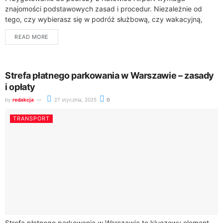
znajomości podstawowych zasad i procedur. Niezależnie od
tego, czy wybierasz się w podróż służbową, czy wakacyjną,
warto wcześniej zapoznać się z kluczowymi informacjami,...
READ MORE
Strefa płatnego parkowania w Warszawie – zasady
i opłaty
by
redakcja
27 stycznia, 2025
0
TRANSPORT
Strefa płatnego parkowania w Warszawie to kluczowy element