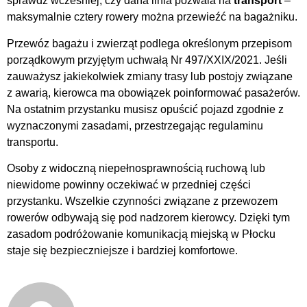
sprawdź wcześniej, czy dana linia pozwala na
transport
–
maksymalnie cztery rowery można przewieźć na bagażniku.
Przewóz bagażu i zwierząt podlega określonym przepisom
porządkowym przyjętym uchwałą Nr 497/XXIX/2021. Jeśli
zauważysz jakiekolwiek zmiany trasy lub postojy związane
z awarią, kierowca ma obowiązek poinformować pasażerów.
Na ostatnim przystanku musisz opuścić pojazd zgodnie z
wyznaczonymi zasadami, przestrzegając regulaminu
transportu.
Osoby z widoczną niepełnosprawnością ruchową lub
niewidome powinny oczekiwać w przedniej części
przystanku. Wszelkie czynności związane z przewozem
rowerów odbywają się pod nadzorem kierowcy. Dzięki tym
zasadom podróżowanie komunikacją miejską w Płocku
staje się bezpieczniejsze i bardziej komfortowe.