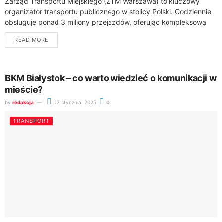
Zarząd Transportu Miejskiego (ZTM Warszawa) to kluczowy
organizator transportu publicznego w stolicy Polski. Codziennie
obsługuje ponad 3 miliony przejazdów, oferując kompleksową
sieć połączeń dla mieszkańców i przyjezdnych.Transport
READ MORE
publiczny w Warszawie...
BKM Białystok – co warto wiedzieć o komunikacji w
mieście?
by
redakcja
27 stycznia, 2025
0
TRANSPORT