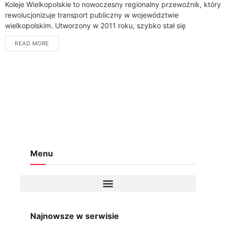
Koleje Wielkopolskie to nowoczesny regionalny przewoźnik, który
rewolucjonizuje transport publiczny w województwie
wielkopolskim. Utworzony w 2011 roku, szybko stał się
kluczowym ogniwem komunikacji w regionie.Nasza firma oferuje
READ MORE
kompleksowe rozwiązania transportowe,...
Menu
Najnowsze w serwisie