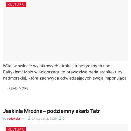
KULTURA
Witaj w świecie wyjątkowych atrakcji turystycznych nad
Bałtykiem! Molo w Kołobrzegu to prawdziwa perła architektury
nadmorskiej, która zachwyca odwiedzających swoją imponującą
długością 220 metrów i nowoczesnym designem.Zbudowane z
READ MORE
betonu molo...
Jaskinia Mroźna – podziemny skarb Tatr
by
redakcja
27 stycznia, 2025
0
KULTURA