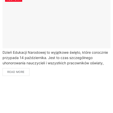
Dzień Edukacji Narodowej to wyjątkowe święto, które corocznie
przypada 14 października. Jest to czas szczególnego
uhonorowania nauczycieli i wszystkich pracowników oświaty,
którzy każdego dnia kształtują przyszłość młodego
READ MORE
pokolenia.Geneza tego święta...