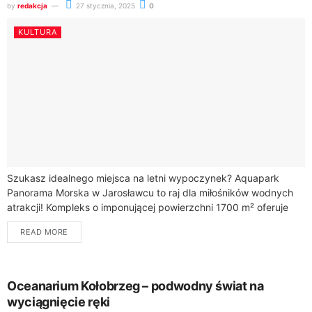
by
redakcja
27 stycznia, 2025
0
KULTURA
Szukasz idealnego miejsca na letni wypoczynek? Aquapark
Panorama Morska w Jarosławcu to raj dla miłośników wodnych
atrakcji! Kompleks o imponującej powierzchni 1700 m² oferuje
niezapomniane wrażenia dla całej rodziny.Aquapark w...
READ MORE
Oceanarium Kołobrzeg – podwodny świat na
wyciągnięcie ręki