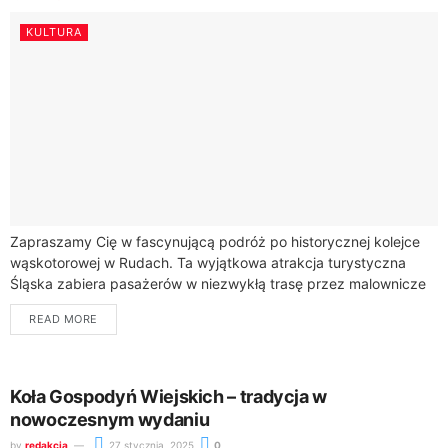
KULTURA
Zapraszamy Cię w fascynującą podróż po historycznej kolejce
wąskotorowej w Rudach. Ta wyjątkowa atrakcja turystyczna
Śląska zabiera pasażerów w niezwykłą trasę przez malownicze
tereny regionu.Kolejka wąskotorowa w Rudach rozpoczęła
READ MORE
swoją...
Koła Gospodyń Wiejskich – tradycja w
nowoczesnym wydaniu
by
redakcja
27 stycznia, 2025
0