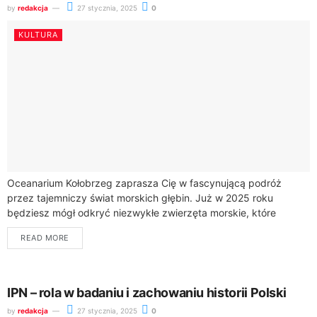
by
redakcja
27 stycznia, 2025
0
KULTURA
Oceanarium Kołobrzeg zaprasza Cię w fascynującą podróż
przez tajemniczy świat morskich głębin. Już w 2025 roku
będziesz mógł odkryć niezwykłe zwierzęta morskie, które
zamieszkują zarówno ciepłe, kolorowe rafy, jak i...
READ MORE
IPN – rola w badaniu i zachowaniu historii Polski
by
redakcja
27 stycznia, 2025
0