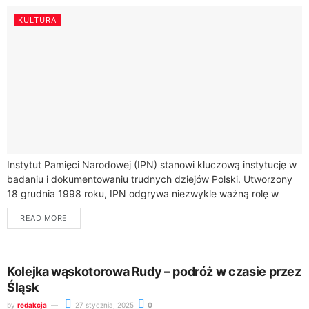
KULTURA
Instytut Pamięci Narodowej (IPN) stanowi kluczową instytucję w
badaniu i dokumentowaniu trudnych dziejów Polski. Utworzony
18 grudnia 1998 roku, IPN odgrywa niezwykle ważną rolę w
zachowaniu pamięci historycznej, szczególnie z...
READ MORE
Kolejka wąskotorowa Rudy – podróż w czasie przez
Śląsk
by
redakcja
27 stycznia, 2025
0