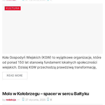
KULTURA
Koła Gospodyń Wiejskich (KGW) to wyjątkowe organizacje, które
od ponad 150 lat stanowią fundament lokalnych społeczności
wiejskich. Dzisiaj KGW przechodzą prawdziwą transformację,
łącząc wieloletnią tradycję z nowoczesnymi inicjatywami.W 2022
READ MORE
roku...
Molo w Kołobrzegu – spacer w sercu Bałtyku
by
redakcja
27 stycznia, 2025
0