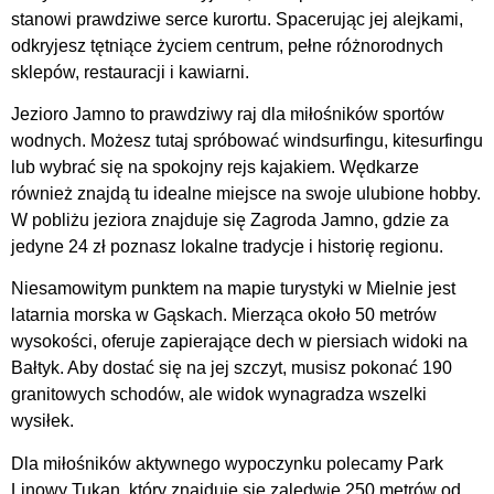
stanowi prawdziwe serce kurortu. Spacerując jej alejkami,
odkryjesz tętniące życiem centrum, pełne różnorodnych
sklepów, restauracji i kawiarni.
Jezioro Jamno to prawdziwy raj dla miłośników sportów
wodnych. Możesz tutaj spróbować windsurfingu, kitesurfingu
lub wybrać się na spokojny rejs kajakiem. Wędkarze
również znajdą tu idealne miejsce na swoje ulubione hobby.
W pobliżu jeziora znajduje się Zagroda Jamno, gdzie za
jedyne 24 zł poznasz lokalne tradycje i historię regionu.
Niesamowitym punktem na mapie turystyki w Mielnie jest
latarnia morska w Gąskach. Mierząca około 50 metrów
wysokości, oferuje zapierające dech w piersiach widoki na
Bałtyk. Aby dostać się na jej szczyt, musisz pokonać 190
granitowych schodów, ale widok wynagradza wszelki
wysiłek.
Dla miłośników aktywnego wypoczynku polecamy Park
Linowy Tukan, który znajduje się zaledwie 250 metrów od