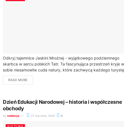
Odkryj tajemnice Jaskini Mroźnej - wyjątkowego podziemnego
skarbca w sercu polskich Tatr. Ta fascynująca przestrzeń kryje w
sobie niesamowite cuda natury, które zachwycą każdego turystę
pasjonującego się geologią i przyrodą.Jaskinia...
READ MORE
Dzień Edukacji Narodowej – historia i współczesne
obchody
by
redakcja
27 stycznia, 2025
0
KULTURA