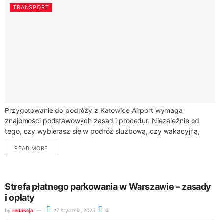
TRANSPORT
Przygotowanie do podróży z Katowice Airport wymaga
znajomości podstawowych zasad i procedur. Niezależnie od
tego, czy wybierasz się w podróż służbową, czy wakacyjną,
warto wcześniej zapoznać się z kluczowymi informacjami,...
READ MORE
Strefa płatnego parkowania w Warszawie – zasady
i opłaty
by
redakcja
27 stycznia, 2025
0