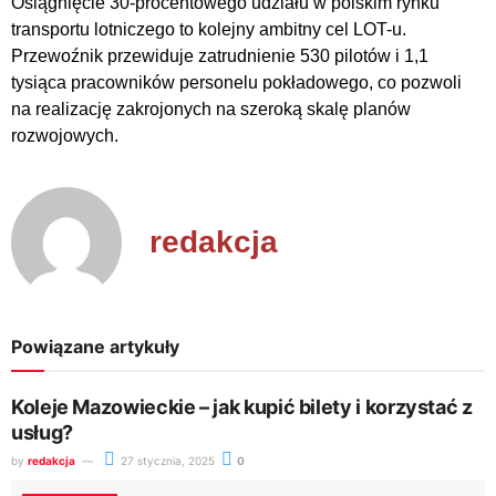
Osiągnięcie 30-procentowego udziału w polskim rynku
transportu lotniczego to kolejny ambitny cel LOT-u.
Przewoźnik przewiduje zatrudnienie 530 pilotów i 1,1
tysiąca pracowników personelu pokładowego, co pozwoli
na realizację zakrojonych na szeroką skalę planów
rozwojowych.
redakcja
Powiązane artykuły
Koleje Mazowieckie – jak kupić bilety i korzystać z
usług?
by
redakcja
27 stycznia, 2025
0