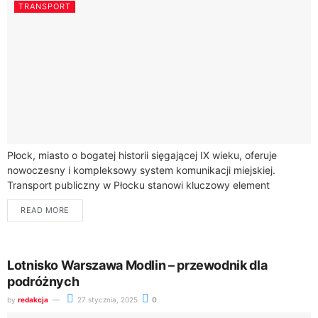
TRANSPORT
Płock, miasto o bogatej historii sięgającej IX wieku, oferuje
nowoczesny i kompleksowy system komunikacji miejskiej.
Transport publiczny w Płocku stanowi kluczowy element
codziennego życia mieszkańców oraz ułatwia zwiedzanie
READ MORE
turystom.Autobusy komunikacji...
Lotnisko Warszawa Modlin – przewodnik dla
podróżnych
by
redakcja
27 stycznia, 2025
0