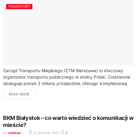
TRANSPORT
Zarząd Transportu Miejskiego (ZTM Warszawa) to kluczowy
organizator transportu publicznego w stolicy Polski. Codziennie
obsługuje ponad 3 miliony przejazdów, oferując kompleksową
sieć połączeń dla mieszkańców i przyjezdnych.Transport
READ MORE
publiczny w Warszawie...
BKM Białystok – co warto wiedzieć o komunikacji w
mieście?
by
redakcja
27 stycznia, 2025
0