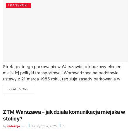
TRANSPORT
Strefa płatnego parkowania w Warszawie to kluczowy element
miejskiej polityki transportowej. Wprowadzona na podstawie
ustawy z 21 marca 1985 roku, reguluje zasady parkowania w
centrum miasta, zapewniając efektywne wykorzystanie
READ MORE
przestrzeni...
ZTM Warszawa – jak działa komunikacja miejska w
stolicy?
by
redakcja
27 stycznia, 2025
0