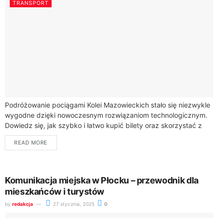
TRANSPORT
Podróżowanie pociągami Kolei Mazowieckich stało się niezwykle
wygodne dzięki nowoczesnym rozwiązaniom technologicznym.
Dowiedz się, jak szybko i łatwo kupić bilety oraz skorzystać z
dostępnych usług transportowych.Koleje Mazowieckie oferują
READ MORE
kompleksowe możliwości...
Komunikacja miejska w Płocku – przewodnik dla
mieszkańców i turystów
by
redakcja
27 stycznia, 2025
0