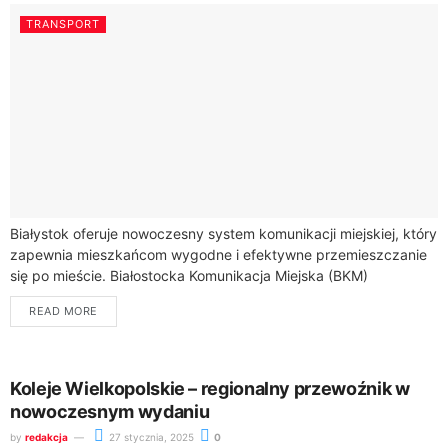
TRANSPORT
Białystok oferuje nowoczesny system komunikacji miejskiej, który
zapewnia mieszkańcom wygodne i efektywne przemieszczanie
się po mieście. Białostocka Komunikacja Miejska (BKM)
dysponuje flotą 120 autobusów, które obsługują różne linie
READ MORE
komunikacyjne, w...
Koleje Wielkopolskie – regionalny przewoźnik w
nowoczesnym wydaniu
by
redakcja
27 stycznia, 2025
0