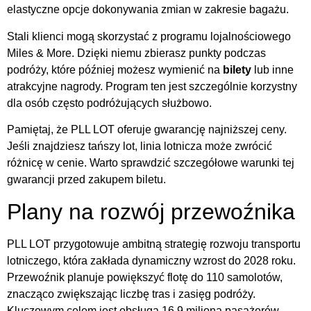
elastyczne opcje dokonywania zmian w zakresie bagażu.
Stali klienci mogą skorzystać z programu lojalnościowego
Miles & More. Dzięki niemu zbierasz punkty podczas
podróży, które później możesz wymienić na
bilety
lub inne
atrakcyjne nagrody. Program ten jest szczególnie korzystny
dla osób często podróżujących służbowo.
Pamiętaj, że PLL LOT oferuje gwarancję najniższej ceny.
Jeśli znajdziesz tańszy lot, linia lotnicza może zwrócić
różnicę w cenie. Warto sprawdzić szczegółowe warunki tej
gwarancji przed zakupem biletu.
Plany na rozwój przewoźnika
PLL LOT przygotowuje ambitną strategię rozwoju transportu
lotniczego, która zakłada dynamiczny wzrost do 2028 roku.
Przewoźnik planuje powiększyć flotę do 110 samolotów,
znacząco zwiększając liczbę tras i zasięg podróży.
Kluczowym celem jest obsługa 16,9 miliona pasażerów