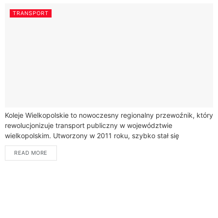
TRANSPORT
Koleje Wielkopolskie to nowoczesny regionalny przewoźnik, który
rewolucjonizuje transport publiczny w województwie
wielkopolskim. Utworzony w 2011 roku, szybko stał się
kluczowym ogniwem komunikacji w regionie.Nasza firma oferuje
READ MORE
kompleksowe rozwiązania transportowe,...