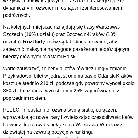
wszystkich lotów krajowych. Trasa ta charakteryzuje się
dynamicznym rozwojem i rosnącym zainteresowaniem
podróżnych.
Na kolejnych miejscach znajdują się trasy Warszawa-
Szczecin (16% udziału) oraz Szczecin-Kraków (13%
udziału).
Rozkłady
lotów są tak skonstruowane, aby
zapewnić maksymalną wygodę pasażerom podróżującym
między głównymi miastami Polski.
Warto zauważyć, że ceny biletów również uległy zmianie.
Przykładowo, bilet w jedną stronę na trasie Gdańsk-Kraków
kosztuje średnio 210 zł, podczas gdy powrotny wynosi około
380 zł. To oznacza wzrost cen o 25% w porównaniu z
poprzednim rokiem.
PLL LOT nieustannie rozwija swoją siatkę połączeń,
wprowadzając nowe trasy i zwiększając częstotliwość lotów.
Dowodzi tego awans połączenia Warszawa-Wrocław z
dziewiątej na czwartą pozycję w rankingu