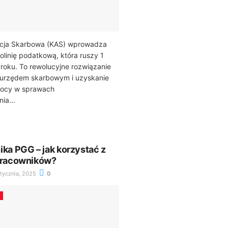
acja Skarbowa (KAS) wprowadza
olinię podatkową, która ruszy 1
roku. To rewolucyjne rozwiązanie
z urzędem skarbowym i uzyskanie
ocy w sprawach
ia...
ika PGG – jak korzystać z
 pracowników?
tycznia, 2025
0