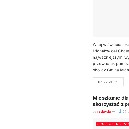
Witaj w świecie lok
Michałowice! Chce
najważniejszymi wy
przewodnik pomoże 
okolicy.Gmina Micha
READ MORE
Mieszkanie dla
skorzystać z 
by
redakcja
27 s
SPOŁECZEŃSTWO