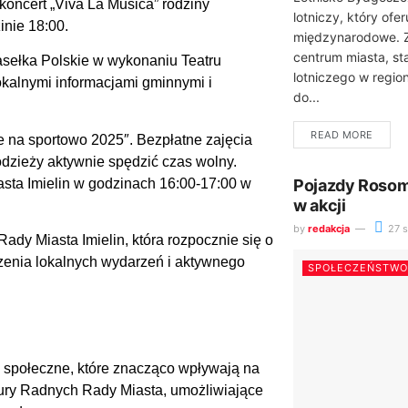
oncert „Viva La Musica” rodziny
lotniczy, który ofe
inie 18:00.
międzynarodowe. Z
centrum miasta, st
asełka Polskie w wykonaniu Teatru
lotniczego w regio
okalnymi informacjami gminnymi i
do...
READ MORE
 na sportowo 2025″. Bezpłatne zajęcia
odzieży aktywnie spędzić czas wolny.
sta Imielin w godzinach 16:00-17:00 w
Pojazdy Rosom
w akcji
by
redakcja
27 s
ady Miasta Imielin, która rozpocznie się o
zenia lokalnych wydarzeń i aktywnego
SPOŁECZEŃSTWO
y społeczne, które znacząco wpływają na
żury Radnych Rady Miasta, umożliwiające