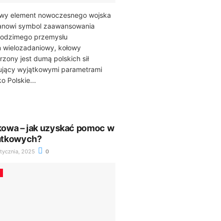
owy element nowoczesnego wojska
stanowi symbol zaawansowania
rodzimego przemysłu
n wielozadaniowy, kołowy
rzony jest dumą polskich sił
ujący wyjątkowymi parametrami
o Polskie...
tkowa – jak uzyskać pomoc w
atkowych?
tycznia, 2025
0