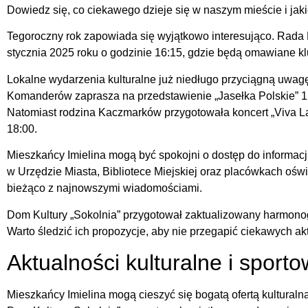
Dowiedz się, co ciekawego dzieje się w naszym mieście i jak
Tegoroczny rok zapowiada się wyjątkowo interesująco. Rada M
stycznia 2025 roku o godzinie 16:15, gdzie będą omawiane 
Lokalne wydarzenia kulturalne już niedługo przyciągną uwag
Komanderów zaprasza na przedstawienie „Jasełka Polskie” 12
Natomiast rodzina Kaczmarków przygotowała koncert „Viva La
18:00.
Mieszkańcy Imielina mogą być spokojni o dostęp do informacji 
w Urzędzie Miasta, Bibliotece Miejskiej oraz placówkach oś
bieżąco z najnowszymi wiadomościami.
Dom Kultury „Sokolnia” przygotował zaktualizowany harmonog
Warto śledzić ich propozycje, aby nie przegapić ciekawych ak
Aktualności kulturalne i sport
Mieszkańcy Imielina mogą cieszyć się bogatą ofertą kultural