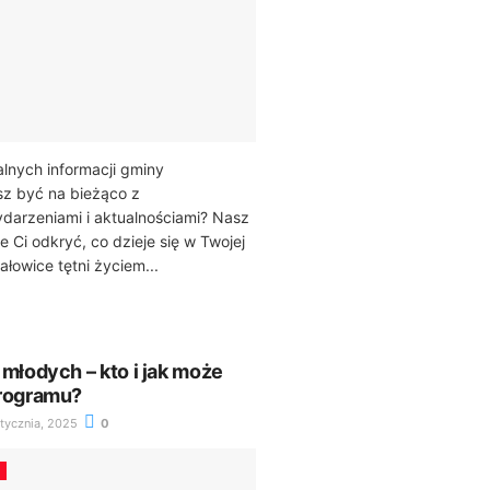
alnych informacji gminy
sz być na bieżąco z
darzeniami i aktualnościami? Nasz
Ci odkryć, co dzieje się w Twojej
łowice tętni życiem...
 młodych – kto i jak może
programu?
tycznia, 2025
0