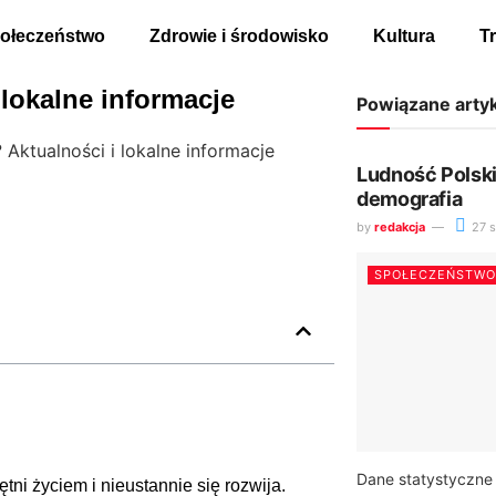
ołeczeństwo
Zdrowie i środowisko
Kultura
T
lokalne informacje
Powiązane arty
 Aktualności i lokalne informacje
Ludność Polski 
demografia
by
redakcja
27 s
SPOŁECZEŃSTWO
Dane statystyczne 
tni życiem i nieustannie się rozwija.