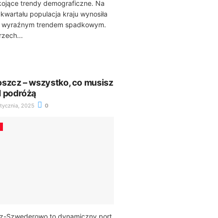
kojące trendy demograficzne. Na
kwartału populacja kraju wynosiła
 z wyraźnym trendem spadkowym.
rzech...
szcz – wszystko, co musisz
d podróżą
tycznia, 2025
0
cz-Szwederowo to dynamiczny port