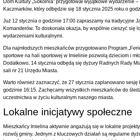
Dom Kultury „Sokolnia” przygotował wyjątkowe wydarzenie – k
Kaczmarków, który odbędzie się 18 stycznia 2025 roku o godz
Już 12 stycznia o godzinie 17:00 zapraszamy na tradycyjne J
Komanderów. To doskonała okazja, by wspólnie cieszyć się l
wydarzeniami kulturalnymi.
Dla najmłodszych mieszkańców przygotowano Program „Ferie
sportowe na hali sportowej w Imielinie pozwolą dzieciom i mł
Dodatkowo, 14 stycznia odbędą się dyżury Radnych Rady Mia
sali nr 21 Urzędu Miasta.
Warto również zaznaczyć, że 27 stycznia zaplanowano sesję R
godzinie 16:15. Zachęcamy wszystkich mieszkańców do śled
uczestnictwa w życiu kulturalnym naszego miasta.
Lokalne inicjatywy społeczne
Mieszkańcy Imielina aktywnie angażują się w lokalne projekt
rozwój gminy. Jednym z kluczowych działań są regularne dy