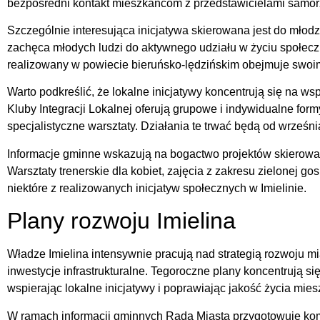
bezpośredni kontakt mieszkańcom z przedstawicielami samor
Szczególnie interesująca inicjatywa skierowana jest do młod
zachęca młodych ludzi do aktywnego udziału w życiu społeczn
realizowany w powiecie bieruńsko-lędzińskim obejmuje swoim
Warto podkreślić, że lokalne inicjatywy koncentrują się na w
Kluby Integracji Lokalnej oferują grupowe i indywidualne for
specjalistyczne warsztaty. Działania te trwać będą od wrześn
Informacje gminne wskazują na bogactwo projektów skierowa
Warsztaty trenerskie dla kobiet, zajęcia z zakresu zielonej g
niektóre z realizowanych inicjatyw społecznych w Imielinie.
Plany rozwoju Imielina
Władze Imielina intensywnie pracują nad strategią rozwoju m
inwestycje infrastrukturalne. Tegoroczne plany koncentrują się
wspierając lokalne inicjatywy i poprawiając jakość życia mie
W ramach informacji gminnych Rada Miasta przygotowuje k