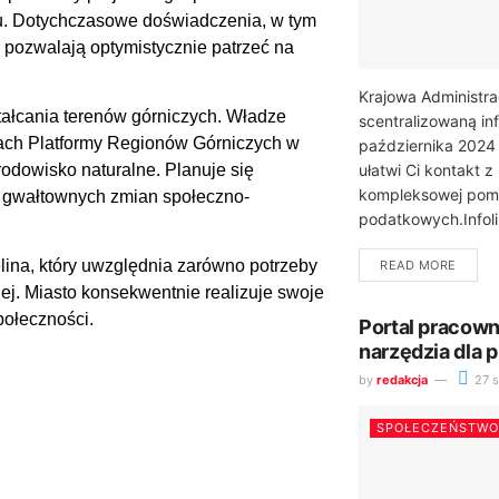
u. Dotychczasowe doświadczenia, w tym
 pozwalają optymistycznie patrzeć na
Krajowa Administr
ałcania terenów górniczych. Władze
scentralizowaną inf
iach Platformy Regionów Górniczych w
października 2024 
rodowisko naturalne. Planuje się
ułatwi Ci kontakt 
kompleksowej pom
ąć gwałtownych zmian społeczno-
podatkowych.Infolin
na, który uwzględnia zarówno potrzeby
READ MORE
ej. Miasto konsekwentnie realizuje swoje
połeczności.
Portal pracown
narzędzia dla
by
redakcja
27 s
SPOŁECZEŃSTWO