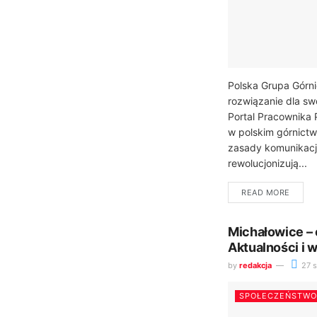
Polska Grupa Górn
rozwiązanie dla s
Portal Pracownika 
w polskim górnictw
zasady komunikacj
rewolucjonizują...
READ MORE
Michałowice – 
Aktualności i 
by
redakcja
27 s
SPOŁECZEŃSTWO