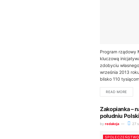
Program rządowy M
kluczową inicjatyw
zdobyciu własnego
września 2013 rok
blisko 110 tysiącom
READ MORE
Zakopianka – n
południu Polsk
by
redakcja
27 s
SPOŁECZEŃSTWO