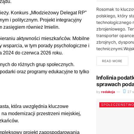
ządu.
Rosomak to klucz
zieży. Konkurs „Młodzieżowy Delegat RP”
polskiego, który 
ym i politycznym. Projekt integracyjny
technologicznego 
 zasięgiem również Imielin.
zbrojeniowego. Te
transporter opance
spieraniu aktywności mieszkańców. Mobilne
zbrojnych, dyspon
my wsparcia, w tym porady psychologiczne i
technicznymi.Wojsk
ia 2024 do czerwca 2026 roku.
READ MORE
nych do różnych grup społecznych.
ospodarki oraz programy edukacyjne to tylko
Infolinia poda
sprawach pod
by
redakcja
27 s
SPOŁECZEŃSTWO
iasta, która uwzględnia kluczowe
 na modernizacji przestrzeni miejskiej,
szkańców.
ompleksowy projekt zagospodarowania