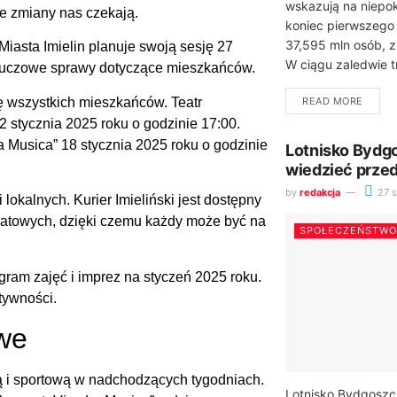
wskazują na niepo
ie zmiany nas czekają.
koniec pierwszego 
37,595 mln osób,
iasta Imielin planuje swoją sesję 27
W ciągu zaledwie t
kluczowe sprawy dotyczące mieszkańców.
ę wszystkich mieszkańców. Teatr
READ MORE
 stycznia 2025 roku o godzinie 17:00.
 Musica” 18 stycznia 2025 roku o godzinie
Lotnisko Bydgo
wiedzieć prze
by
redakcja
27 s
lokalnych. Kurier Imieliński jest dostępny
wiatowych, dzięki czemu każdy może być na
SPOŁECZEŃSTWO
ram zajęć i imprez na styczeń 2025 roku.
tywności.
owe
ną i sportową w nadchodzących tygodniach.
Lotnisko Bydgosz