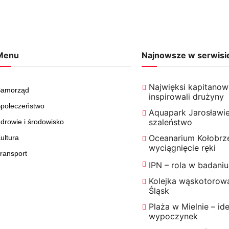
Menu
Najnowsze w serwisi
Najwięksi kapitanowie
Samorząd
inspirowali drużyny
połeczeństwo
Aquapark Jarosławie
szaleństwo
drowie i środowisko
Oceanarium Kołobrz
ultura
wyciągnięcie ręki
ransport
IPN – rola w badaniu
Kolejka wąskotorow
Śląsk
Plaża w Mielnie – id
wypoczynek